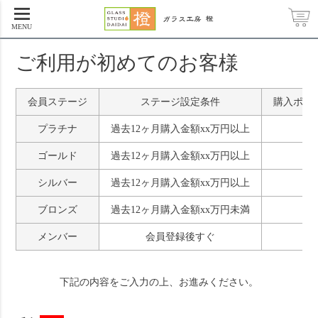
home
会員登録
MENU
ご利用が初めてのお客様
会員ステージ
ステージ設定条件
購入ポイ
プラチナ
過去12ヶ月購入金額xx万円以上
x
ゴールド
過去12ヶ月購入金額xx万円以上
x
シルバー
過去12ヶ月購入金額xx万円以上
x
ブロンズ
過去12ヶ月購入金額xx万円未満
x
メンバー
会員登録後すぐ
x
下記の内容をご入力の上、お進みください。