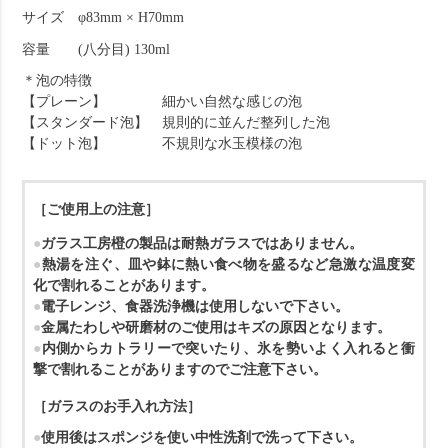
サイズ φ83mm × H70mm
容量 (八分目) 130ml
＊泡の特徴
【プレーン】 細かい自然な感じの泡
【スタンダード泡】 規則的に並んだ整列した泡
【ドット泡】 不規則な水玉模様の泡
［ご使用上の注意］
ガラス工房橙の製品は耐熱ガラスではありません。
熱湯を注ぐ、皿や鉢に熱い食べ物を盛るなど急激な温度変
化で割れることがあります。
電子レンジ、食器洗浄機は使用しないで下さい。
金属たわしや研磨材のご使用はキズの原因となります。
内側からカトラリーで突いたり、氷を勢いよく入れると衝
撃で割れることがありますのでご注意下さい。
［ガラスのお手入れ方法］
使用後はスポンジを使い中性洗剤で洗って下さい。