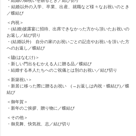
・結婚の御祝いを贈るとき／結び切り
・結婚以外の入学、卒業、出産、就職など様々なお祝いのとき
／蝶結び
＜内祝＞
・(結婚)披露宴に招待、出席できなかった方から頂いたお祝いの
お返し／結び切り
・(結婚以外) 自分の家のお祝いごとの記念やお祝いを頂いた方
へのお返し／蝶結び
＜贐(はなむけ)＞
・新しい門出をむかえる人に贈る品／蝶結び
・結婚する本人たちへのご祝儀とは別のお祝い／結び切り
＜新築祝い＞
・新居に移った際に贈るお祝い (→お返しは内祝・蝶結び)／蝶
結び
＜御年賀＞
・新年のご挨拶、贈り物に／蝶結び
＜その他＞
・御見舞、快気祝、志／結び切り