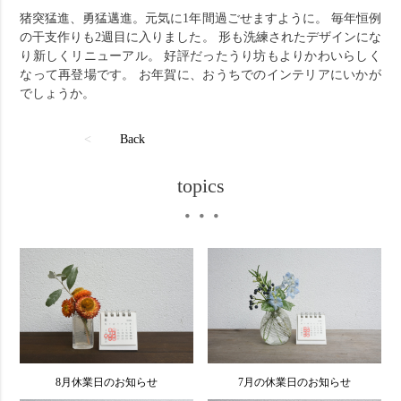
猪突猛進、勇猛邁進。元気に1年間過ごせますように。
毎年恒例
の干支作りも2週目に入りました。
形も洗練されたデザインにな
り新しくリニューアル。
好評だったうり坊もよりかわいらしく
なって再登場です。
お年賀に、おうちでのインテリアにいかが
でしょうか。
<
Back
topics
・・・
8月休業日のお知らせ
7月の休業日のお知らせ