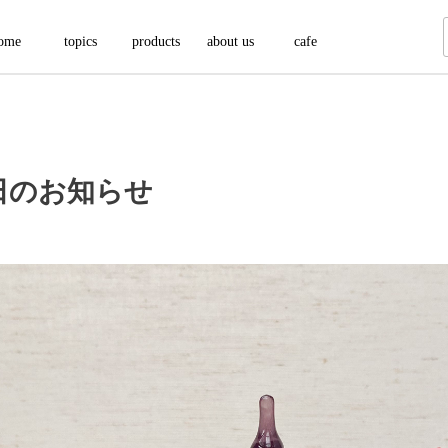
ome
topics
products
about us
cafe
日のお知らせ