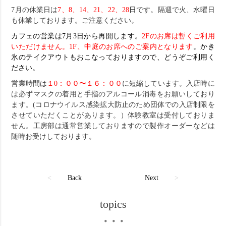
7月の休業日は
7、8、14、21、22、28
日
です。隔週で火、水曜日
も休業しております。ご注意ください。
カフェの営業は7月3日から再開します。
2Fのお席は暫くご利用
いただけません。1F、中庭のお席へのご案内となります
。
かき
氷のテイクアウトもおこなっておりますので、どうぞご利用く
ださい。
営業時間は
１0：００〜１６：００
に短縮しています。入店時に
は必ずマスクの着用と手指のアルコール消毒をお願いしており
ます。(コロナウイルス感染拡大防止のため団体での入店制限を
させていただくことがあります。）体験教室は受付しておりま
せん。工房部は通常営業しておりますので製作オーダーなどは
随時お受けしております。
<
Back
Next
>
topics
・・・