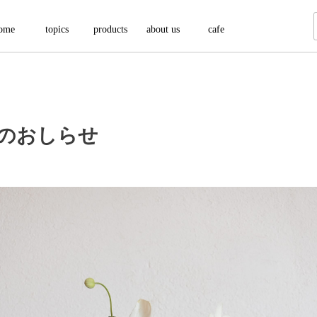
ome
topics
products
about us
cafe
のおしらせ