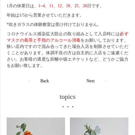
1月の休業日は、
1~4、11、12、18、25、26
日です。
年始は1/5から営業させていただきます。
*吹きガラスの体験教室は受け付けておりません。
コロナウイルス感染拡大防止の取り組みとして入店時には
必ず
マスクの着用と手指のアルコール消毒
をお願いしております。
狭い店内ですので混み合ってきた場合入店を制限させていただ
くことがあります。体調不良の方は自主的に入店をご遠慮くだ
さい。お客様の適度な距離や咳エチケットなど、どうかご協力
をお願い致します。
<
Back
Next
>
topics
・・・