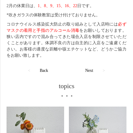
2月の休業日は、
1、8、9、15、16、22
日です。
*吹きガラスの体験教室は受け付けておりません。
コロナウイルス感染拡大防止の取り組みとして入店時には
必ず
マスクの着用と手指のアルコール消毒
をお願いしております。
狭い店内ですので混み合ってきた場合入店を制限させていただ
くことがあります。体調不良の方は自主的に入店をご遠慮くだ
さい。お客様の適度な距離や咳エチケットなど、どうかご協力
をお願い致します。
<
Back
Next
>
topics
・・・