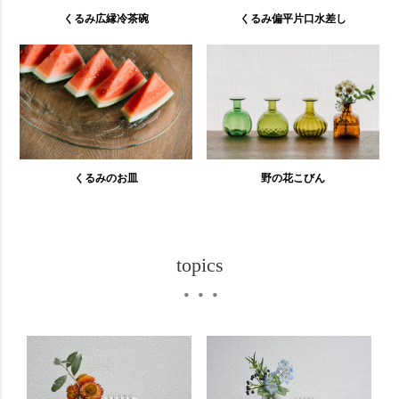
くるみ広縁冷茶碗
くるみ偏平片口水差し
くるみのお皿
野の花こびん
topics
・・・