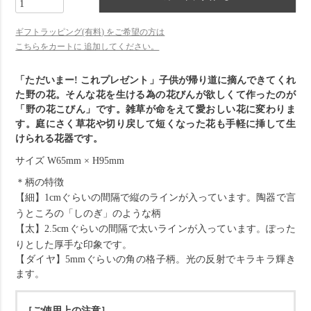
ギフトラッピング(有料) をご希望の方は
こちらをカートに 追加してください。
「ただいまー! これプレゼント」子供が帰り道に摘んできてくれ
た野の花。
そんな花を生ける為の花びんが欲しくて作ったのが
「野の花こびん」です。
雑草が命をえて愛おしい花に変わりま
す。
庭にさく草花や切り戻して短くなった花も手軽に挿して生
けられる花器です。
サイズ W65mm × H95mm
＊柄の特徴
【細】
1cmぐらいの間隔で縦のラインが入っています。陶器で言
うところの「しのぎ」のような柄
【太】
2.5cmぐらいの間隔で太いラインが入っています。ぽった
りとした厚手な印象です。
【ダイヤ】5mmぐらいの角の格子柄。光の反射でキラキラ輝き
ます。
［ご使用上の注意］