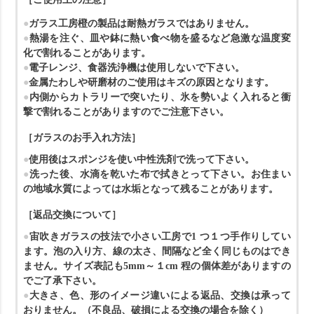
ガラス工房橙の製品は耐熱ガラスではありません。
熱湯を注ぐ、皿や鉢に熱い食べ物を盛るなど急激な温度変
化で割れることがあります。
電子レンジ、食器洗浄機は使用しないで下さい。
金属たわしや研磨材のご使用はキズの原因となります。
内側からカトラリーで突いたり、氷を勢いよく入れると衝
撃で割れることがありますのでご注意下さい。
［ガラスのお手入れ方法］
使用後はスポンジを使い中性洗剤で洗って下さい。
洗った後、水滴を乾いた布で拭きとって下さい。
お住まい
の地域水質によっては水垢となって残ることがあります。
［返品交換について］
宙吹きガラスの技法で小さい工房で1 つ１つ手作りしてい
ます。泡の入り方、線の太さ、間隔など全く同じものはでき
ません。サイズ表記も5mm～１cm 程の個体差がありますの
でご了承下さい。
大きさ、色、形のイメージ違いによる返品、交換は承って
おりません。
（不良品、破損による交換の場合を除く）