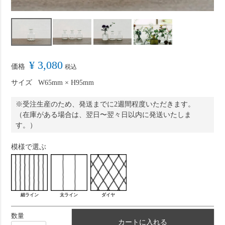
¥
3,080
価格
税込
サイズ
W65mm × H95mm
※
受注生産のため
、発送までに2週間程度いただきます。
（在庫がある場合は、翌日〜翌々日以内に発送いたしま
す。）
模様で選ぶ
細ライン
太ライン
ダイヤ
カートに入れる